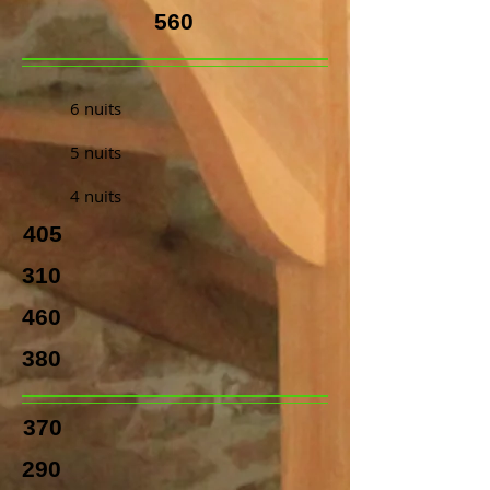
560
6
nuits
5 nuits
4 nuits
405
310
460
380
370
290