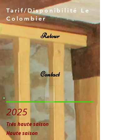
Tarif/Disponibilité Le
Colombier
Retour
Contact
2025
Trés haute saison
Haute saison