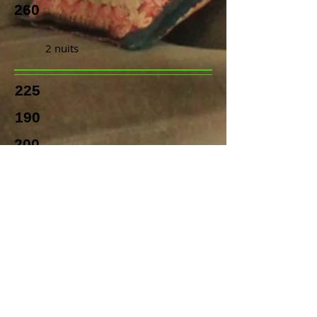
260
2
nuits
225
190
200
235