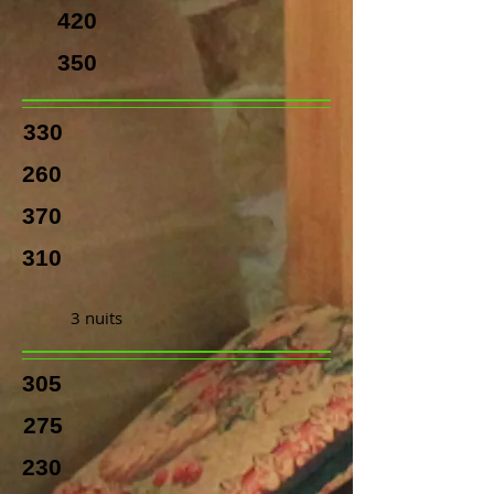
420
350
330
260
370
310
3 nuits
305
275
230