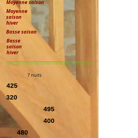
Moyenne saison
Moyenne
saison
hiver
Basse saison
Basse
saison
hiver
7 nuits
425
320
495
400
480